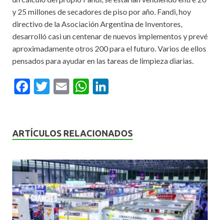
y 25 millones de secadores de piso por año. Fandi, hoy
directivo de la Asociación Argentina de Inventores,
desarrolló casi un centenar de nuevos implementos y prevé
aproximadamente otros 200 para el futuro. Varios de ellos
pensados para ayudar en las tareas de limpieza diarias.
F
T
E
W
Li
ac
w
m
h
n
e
itt
ai
at
ke
b
er
l
s
dI
ARTÍCULOS RELACIONADOS
o
A
n
o
p
k
p