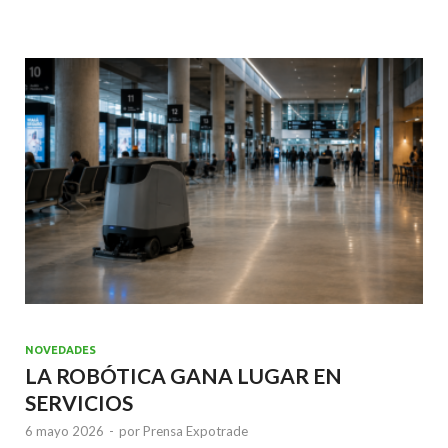
b
er
l
s
dI
o
A
n
o
p
k
p
NOVEDADES
LA ROBÓTICA GANA LUGAR EN
SERVICIOS
6 mayo 2026
-
por
Prensa Expotrade