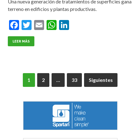
Una nueva generación de tratamientos de superficies gana
terreno en edificios y plantas productivas.
F
T
E
W
Li
ac
w
m
h
n
e
itt
ai
at
ke
LEER MÁS
b
er
l
s
dI
o
A
n
o
p
1
2
…
33
Siguientes
k
p