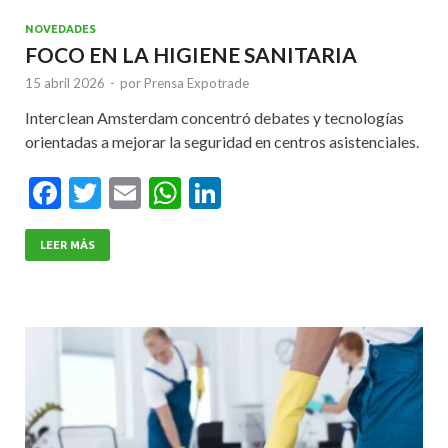
NOVEDADES
FOCO EN LA HIGIENE SANITARIA
15 abril 2026
-
por
Prensa Expotrade
Interclean Amsterdam concentró debates y tecnologías
orientadas a mejorar la seguridad en centros asistenciales.
F
T
E
W
Li
ac
w
m
h
n
e
itt
ai
at
ke
LEER MÁS
b
er
l
s
dI
o
A
n
o
p
k
p