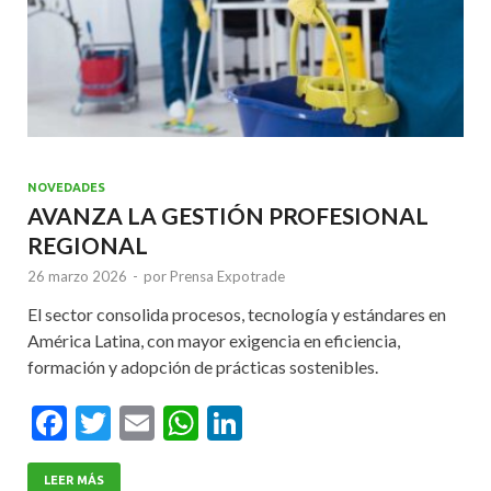
NOVEDADES
AVANZA LA GESTIÓN PROFESIONAL
REGIONAL
26 marzo 2026
-
por
Prensa Expotrade
El sector consolida procesos, tecnología y estándares en
América Latina, con mayor exigencia en eficiencia,
formación y adopción de prácticas sostenibles.
F
T
E
W
Li
ac
w
m
h
n
LEER MÁS