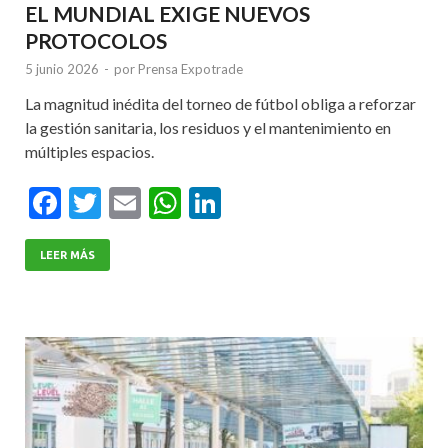
EL MUNDIAL EXIGE NUEVOS
PROTOCOLOS
5 junio 2026
-
por
Prensa Expotrade
La magnitud inédita del torneo de fútbol obliga a reforzar
la gestión sanitaria, los residuos y el mantenimiento en
múltiples espacios.
F
T
E
W
Li
ac
w
m
h
n
e
itt
ai
at
ke
LEER MÁS
b
er
l
s
dI
o
A
n
o
p
k
p