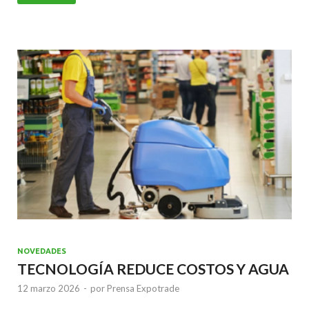
e
itt
ai
at
ke
b
er
l
s
dI
o
A
n
o
p
k
p
NOVEDADES
TECNOLOGÍA REDUCE COSTOS Y AGUA
12 marzo 2026
-
por
Prensa Expotrade