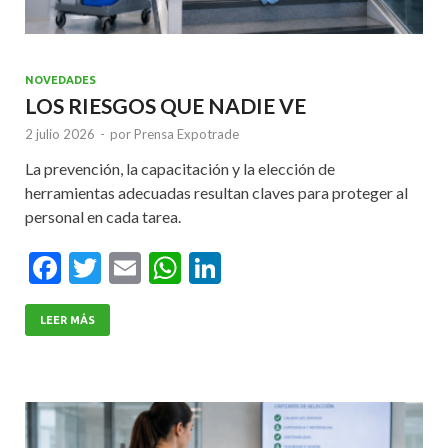
NOVEDADES
LOS RIESGOS QUE NADIE VE
2 julio 2026
-
por
Prensa Expotrade
La prevención, la capacitación y la elección de
herramientas adecuadas resultan claves para proteger al
personal en cada tarea.
F
T
E
W
Li
ac
w
m
h
n
e
itt
ai
at
ke
LEER MÁS
b
er
l
s
dI
o
A
n
o
p