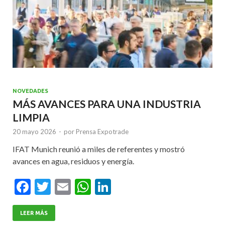
NOVEDADES
MÁS AVANCES PARA UNA INDUSTRIA
LIMPIA
20 mayo 2026
-
por
Prensa Expotrade
IFAT Munich reunió a miles de referentes y mostró
avances en agua, residuos y energía.
F
T
E
W
Li
ac
w
m
h
n
e
itt
ai
at
ke
LEER MÁS