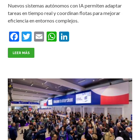
Nuevos sistemas autónomos con IA permiten adaptar
tareas en tiempo real y coordinan flotas para mejorar
eficiencia en entornos complejos.
F
T
E
W
Li
ac
w
m
h
n
e
itt
ai
at
ke
LEER MÁS
b
er
l
s
dI
o
A
n
o
p
k
p