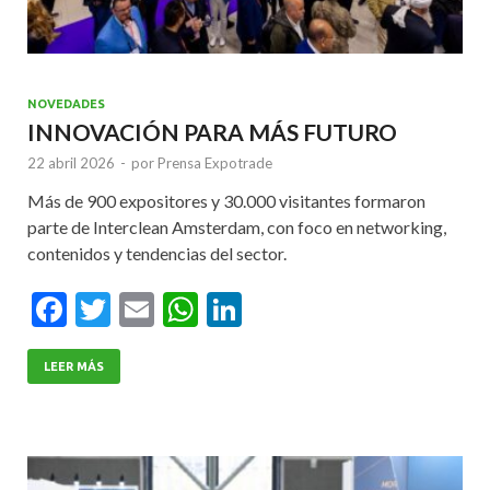
NOVEDADES
INNOVACIÓN PARA MÁS FUTURO
22 abril 2026
-
por
Prensa Expotrade
Más de 900 expositores y 30.000 visitantes formaron
parte de Interclean Amsterdam, con foco en networking,
contenidos y tendencias del sector.
F
T
E
W
Li
ac
w
m
h
n
e
itt
ai
at
ke
LEER MÁS
b
er
l
s
dI
o
A
n
o
p