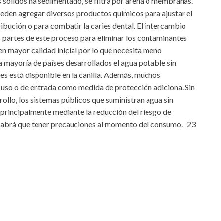
s sólidos ha sedimentado, se filtra por arena o membranas.
 pueden agregar diversos productos químicos para ajustar el
ribución o para combatir la caries dental. El intercambio
s partes de este proceso para eliminar los contaminantes
en mayor calidad inicial por lo que necesita meno
la mayoría de países desarrollados el agua potable sin
s está disponible en la canilla. Además, muchos
e uso o de entrada como medida de protección adiciona. Sin
llo, los sistemas públicos que suministran agua sin
 principalmente mediante la reducción del riesgo de
, habrá que tener precauciones al momento del consumo. 23