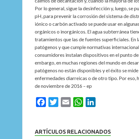
calmos de decantación y, cuando la mayoría de lo
Por lo general, sigue la desinfección y, luego, se
pH, para prevenir la corrosión del sistema de dist
iónico o carbón activado se puede usar en alguna
orgánicos o inorgánicos. El agua subterránea tien
tratamientos que las de fuentes superficiales. En 
patógenos y que cumple normativas internacionale
consumidores instalan dispositivos en el punto d
embargo, en muchas regiones del mundo en desarro
patógenos no están disponibles y el éxito se mide
enfermedades diarreicas o de otro tipo. Por eso
de noviembre de 2016 – ep
F
T
E
W
Li
ac
w
m
h
n
e
itt
ai
at
ke
b
er
l
s
dI
ARTÍCULOS RELACIONADOS