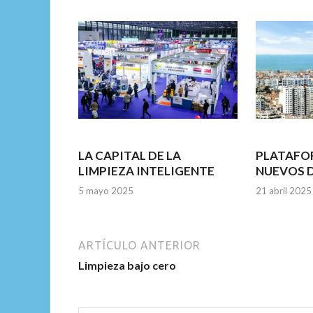
o
A
n
o
p
k
p
LA CAPITAL DE LA
PLATAFO
LIMPIEZA INTELIGENTE
NUEVOS 
5 mayo 2025
21 abril 2025
ARTÍCULO ANTERIOR
Limpieza bajo cero