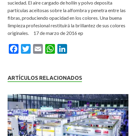
suciedad. El aire cargado de hollín y polvo deposita
partículas aceitosas sobre la alfombra y penetra entre las
fibras, produciendo opacidad en los colores. Una buena
limpieza profesional restituirá la brillantez de sus colores
originales. 17 de marzo de 2016 ep
F
T
E
W
Li
ac
w
m
h
n
e
itt
ai
at
ke
b
er
l
s
dI
ARTÍCULOS RELACIONADOS
o
A
n
o
p
k
p