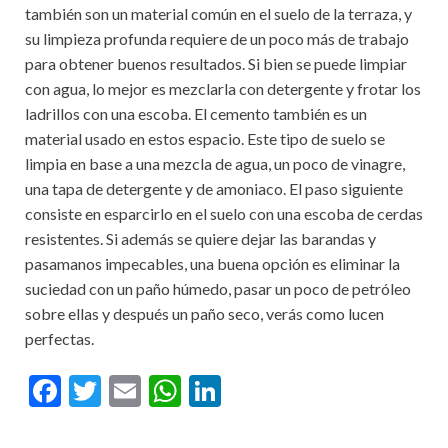
también son un material común en el suelo de la terraza, y
su limpieza profunda requiere de un poco más de trabajo
para obtener buenos resultados. Si bien se puede limpiar
con agua, lo mejor es mezclarla con detergente y frotar los
ladrillos con una escoba. El cemento también es un
material usado en estos espacio. Este tipo de suelo se
limpia en base a una mezcla de agua, un poco de vinagre,
una tapa de detergente y de amoniaco. El paso siguiente
consiste en esparcirlo en el suelo con una escoba de cerdas
resistentes. Si además se quiere dejar las barandas y
pasamanos impecables, una buena opción es eliminar la
suciedad con un paño húmedo, pasar un poco de petróleo
sobre ellas y después un paño seco, verás como lucen
perfectas.
F
T
E
W
Li
ac
w
m
h
n