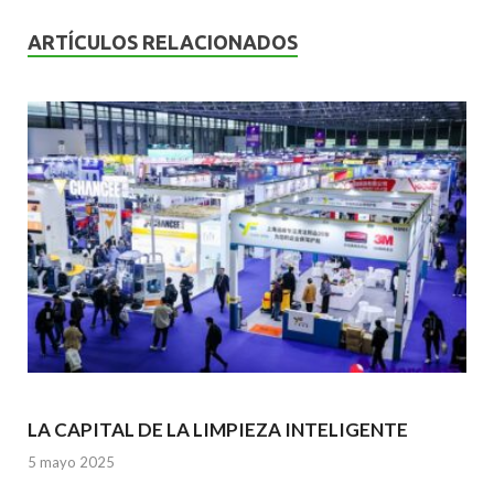
e
itt
ai
at
ke
b
er
l
s
dI
ARTÍCULOS RELACIONADOS
o
A
n
o
p
k
p
LA CAPITAL DE LA LIMPIEZA INTELIGENTE
5 mayo 2025