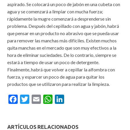
aspirado. Se colocará un poco de jabón en una cubeta con
agua y se comenzará a limpiar con mucha fuerza;
rápidamente la mugre comenzará a desprenderse sin
problema. Después del cepillado con agua y jabón, habrá
que pensar en un producto no abrasivo que se pueda usar
para remover las manchas más difíciles. Existen muchos
quita manchas en el mercado que son muy efectivos a la
hora de eliminar suciedades. De lo contrario, siempre se
estará a tiempo de usar un poco de detergente.
Finalmente, habrá que volver a cepillar la alfombra con
fuerza, y esparcer un poco de agua para quitar los
productos que se utilizaron para realizar la limpieza.
F
T
E
W
Li
ac
w
m
h
n
e
itt
ai
at
ke
b
er
l
s
dI
ARTÍCULOS RELACIONADOS