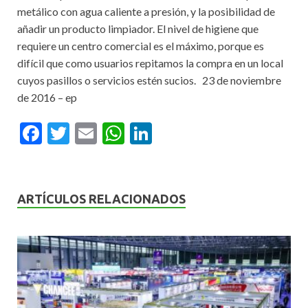
metálico con agua caliente a presión, y la posibilidad de
añadir un producto limpiador. El nivel de higiene que
requiere un centro comercial es el máximo, porque es
difícil que como usuarios repitamos la compra en un local
cuyos pasillos o servicios estén sucios. 23 de noviembre
de 2016 – ep
F
T
E
W
Li
ac
w
m
h
n
e
itt
ai
at
ke
b
er
l
s
dI
ARTÍCULOS RELACIONADOS
o
A
n
o
p
k
p