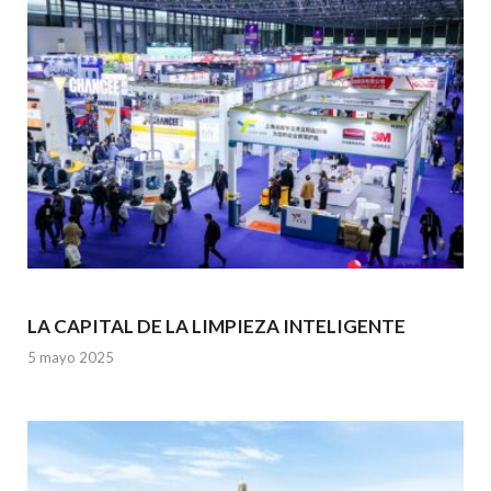
o
p
k
p
LA CAPITAL DE LA LIMPIEZA INTELIGENTE
5 mayo 2025