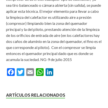
sea tiro balanceado o cámara abierta (sin salida), se puede
aplicar esta técnica. El mejor elemento para llevar a cabo
la limpieza del calefactor es utilizando aire a presión
(compresor) limpiando bien la zona del quemador
principal y la del piloto, prestando atención de la limpieza
de los orificios de entrada de aire (en los calefactores hay
dos caños de aluminio en la zona del quemador, el fino es el
que corresponde al piloto). Con el compresor se limpia
entonces el quemador principal dado que es donde se
acumula la suciedad. NG-9 de julio 2015
F
T
E
W
Li
ac
w
m
h
n
e
itt
ai
at
ke
b
er
l
s
dI
ARTÍCULOS RELACIONADOS
o
A
n