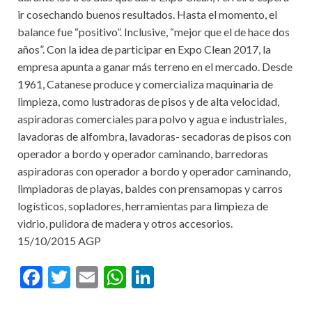
ir cosechando buenos resultados. Hasta el momento, el
balance fue “positivo”. Inclusive, “mejor que el de hace dos
años”. Con la idea de participar en Expo Clean 2017, la
empresa apunta a ganar más terreno en el mercado. Desde
1961, Catanese produce y comercializa maquinaria de
limpieza, como lustradoras de pisos y de alta velocidad,
aspiradoras comerciales para polvo y agua e industriales,
lavadoras de alfombra, lavadoras- secadoras de pisos con
operador a bordo y operador caminando, barredoras
aspiradoras con operador a bordo y operador caminando,
limpiadoras de playas, baldes con prensamopas y carros
logísticos, sopladores, herramientas para limpieza de
vidrio, pulidora de madera y otros accesorios.
15/10/2015 AGP
F
T
E
W
Li
ac
w
m
h
n