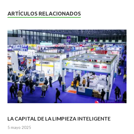
e
itt
ai
at
ke
b
er
l
s
dI
ARTÍCULOS RELACIONADOS
o
A
n
o
p
k
p
LA CAPITAL DE LA LIMPIEZA INTELIGENTE
5 mayo 2025