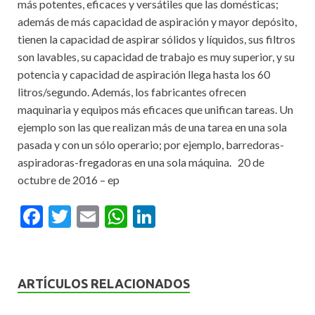
más potentes, eficaces y versátiles que las domésticas;
además de más capacidad de aspiración y mayor depósito,
tienen la capacidad de aspirar sólidos y líquidos, sus filtros
son lavables, su capacidad de trabajo es muy superior, y su
potencia y capacidad de aspiración llega hasta los 60
litros/segundo. Además, los fabricantes ofrecen
maquinaria y equipos más eficaces que unifican tareas. Un
ejemplo son las que realizan más de una tarea en una sola
pasada y con un sólo operario; por ejemplo, barredoras-
aspiradoras-fregadoras en una sola máquina. 20 de
octubre de 2016 – ep
F
T
E
W
Li
ac
w
m
h
n
e
itt
ai
at
ke
b
er
l
s
dI
ARTÍCULOS RELACIONADOS
o
A
n