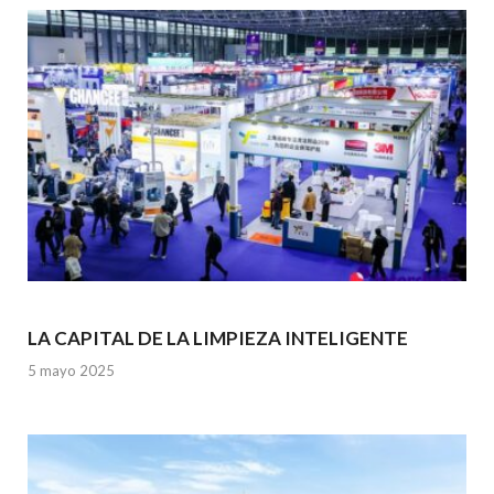
o
p
k
p
LA CAPITAL DE LA LIMPIEZA INTELIGENTE
5 mayo 2025