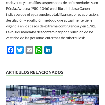
cadáveres y utensilios sospechosos de enfermedades y, en
Pérsia, Avicena (980-1046) en el libro III de su Canon
indicaba que el agua puede potabilizarse por evaporación,
destilación y ebullición, método que actualmente tiene
vigencia en los casos de extrema contingencia y en 1782,
Lavoisier mandaba descontaminar por ebullición de los
vestidos de las personas enfermas de tuberculosis.
F
T
E
W
Li
ac
w
m
h
n
e
itt
ai
at
ke
b
er
l
s
dI
ARTÍCULOS RELACIONADOS
o
A
n
o
p
k
p