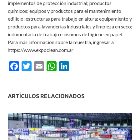
implementos de protección industrial; productos
químicos; equipos y productos para el mantenimiento
edilicio; estructuras para trabajo en altura; equipamiento y
productos para lavanderías industriales y limpieza en seco;
indumentaria de trabajo e insumos de higiene en papel.
Para más información sobre la muestra, ingresar a
https://www.expoclean.com.ar
F
T
E
W
Li
ac
w
m
h
n
e
itt
ai
at
ke
b
er
l
s
dI
ARTÍCULOS RELACIONADOS
o
A
n
o
p
k
p