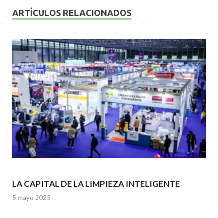
b
er
l
s
dI
ARTÍCULOS RELACIONADOS
o
A
n
o
p
k
p
LA CAPITAL DE LA LIMPIEZA INTELIGENTE
5 mayo 2025