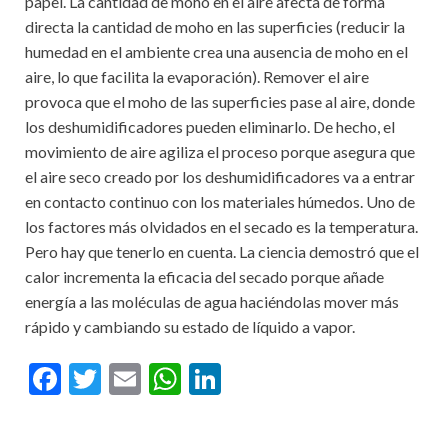
papel. La cantidad de moho en el aire afecta de forma
directa la cantidad de moho en las superficies (reducir la
humedad en el ambiente crea una ausencia de moho en el
aire, lo que facilita la evaporación). Remover el aire
provoca que el moho de las superficies pase al aire, donde
los deshumidificadores pueden eliminarlo. De hecho, el
movimiento de aire agiliza el proceso porque asegura que
el aire seco creado por los deshumidificadores va a entrar
en contacto continuo con los materiales húmedos. Uno de
los factores más olvidados en el secado es la temperatura.
Pero hay que tenerlo en cuenta. La ciencia demostró que el
calor incrementa la eficacia del secado porque añade
energía a las moléculas de agua haciéndolas mover más
rápido y cambiando su estado de líquido a vapor.
F
T
E
W
Li
ac
w
m
h
n
e
itt
ai
at
ke