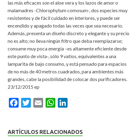
las más eficaces son el aloe vera y los lazos de amor o
malamadres -Chlorophytum comosum-, dos especies muy
resistentes y de fácil cuidado en interiores, y puede ser
encendido y apagado todas las veces que sea necesario.
Además, presenta un diseño discreto y elegante y su precio
no es alto; no lleva ningún filtro que deba reemplazarse;
consume muy poca energía –es altamente eficiente desde
este punto de vista-, sólo 9 vatios, equivalentes a una
lamparita de bajo consumo, y está pensado para espacios
de no más de 40 metros cuadrados, para ambientes más
grandes, cabe la posibilidad de colocar dos purificadores.
23/12/2015 ep
F
T
E
W
Li
ac
w
m
h
n
e
itt
ai
at
ke
b
er
l
s
dI
ARTÍCULOS RELACIONADOS