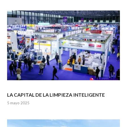
o
A
n
o
p
k
p
LA CAPITAL DE LA LIMPIEZA INTELIGENTE
5 mayo 2025