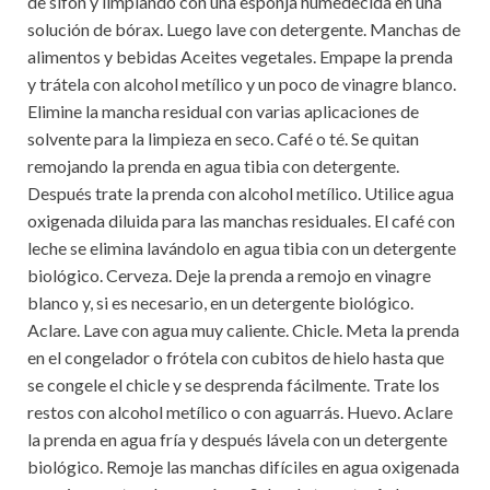
de sifón y limpiando con una esponja humedecida en una
solución de bórax. Luego lave con detergente. Manchas de
alimentos y bebidas Aceites vegetales. Empape la prenda
y trátela con alcohol metílico y un poco de vinagre blanco.
Elimine la mancha residual con varias aplicaciones de
solvente para la limpieza en seco. Café o té. Se quitan
remojando la prenda en agua tibia con detergente.
Después trate la prenda con alcohol metílico. Utilice agua
oxigenada diluida para las manchas residuales. El café con
leche se elimina lavándolo en agua tibia con un detergente
biológico. Cerveza. Deje la prenda a remojo en vinagre
blanco y, si es necesario, en un detergente biológico.
Aclare. Lave con agua muy caliente. Chicle. Meta la prenda
en el congelador o frótela con cubitos de hielo hasta que
se congele el chicle y se desprenda fácilmente. Trate los
restos con alcohol metílico o con aguarrás. Huevo. Aclare
la prenda en agua fría y después lávela con un detergente
biológico. Remoje las manchas difíciles en agua oxigenada