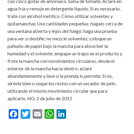
con cinco gotas de amoníaco. Salsa de tomate. Aclare en
agua fría y remoje en detergente líquido. Si es necesario,
trate con alcohol metílico. Cómo utilizar solventes y
quitamanchas Use cantidades pequeñas; hágalo cerca de
una ventana abierta y lejos del fuego; haga una prueba
para ver si destiñe; no mezcle solventes; coloque un
pañuelo de papel bajo la mancha para absorber la
humedad y el solvente; empape un trapo en el producto y
frote la mancha con movimientos circulares, desde el
exterior de la mancha hacia dentro; aclare
abundantemente y lave si la prenda lo permite. Si no,
airéela bien o seque los restos con un secador de pelo,
utilizando el mismo movimiento circular que para
aplicarlo. NG-2 de julio de 2015
F
T
E
W
Li
ac
w
m
h
n
e
itt
ai
at
ke