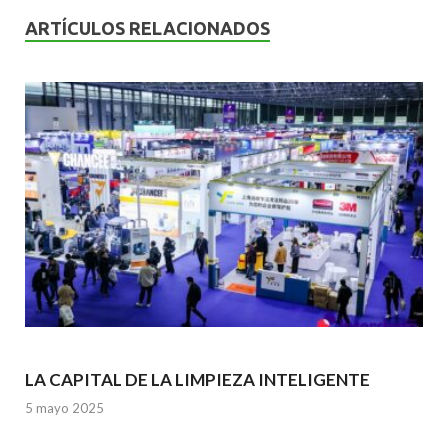
b
er
l
s
dI
ARTÍCULOS RELACIONADOS
o
A
n
o
p
k
p
LA CAPITAL DE LA LIMPIEZA INTELIGENTE
5 mayo 2025