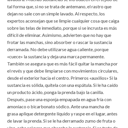
tal forma que, si no se trata de antemano, el rastro que
dejan no sale con un simple lavado. Al respecto, los
expertos aconsejan que se limpie cualquier cosa que caiga
sobre las telas de inmediato, porque si se incrusta es más
difícil de eliminar. Asimismo, advierten que no hay que
frotar las manchas, sino absorber o rascar la sustancia
derramada. No debe utilizarse agua caliente, porque
«cuece» la sustancia y deja una marca permanente.
También se asegura que es más fácil quitar la mancha por
el revés y que debe limpiarse con movimientos circulares,
desde el exterior hacia el centro. Primeros «auxilios» Si la
sustancia es sólida, quítela con una espátula. Si le ha caído
un producto ácido, ponga la prenda bajo la canilla.
Después, pase una esponja empapada en agua fría con
amoniaco o bicarbonato sódico. Ante una mancha de
grasa aplique detergente líquido y raspe en el lugar, antes
de lavar la prenda. Si se le ha derramado zumo de fruta o
vino, eche sal para que absorba la sustancia. Si se trata de