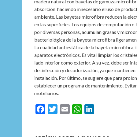
madera natural con bayetas de gamuza microfibra,
absorción, haciendo innecesario el uso de product
ambiente. Las bayetas microfibra reducen la elec
en las superficies. Los equipos de computación o 
por diversas personas, acumulan grasas y microo
bacteriológica de la bayeta microfibra ligeramen
La cualidad antiestática de la bayeta microfibra,
aparatos electrónicos. Es vital limpiar los cristale
lado interior como exterior. A su vez, debe ser i
desinfección y desodorización, ya que mantienen l
instalación. Por último, se sugiere que para prolon
establecer un programa de mantenimiento. Evitará 
mobiliarios.
F
T
E
W
Li
ac
w
m
h
n
e
itt
ai
at
ke