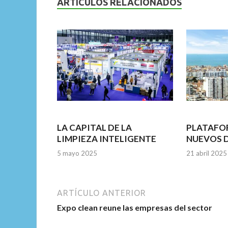
b
er
l
s
dI
ARTÍCULOS RELACIONADOS
o
A
n
o
p
k
p
LA CAPITAL DE LA
PLATAFO
LIMPIEZA INTELIGENTE
NUEVOS 
5 mayo 2025
21 abril 2025
ARTÍCULO ANTERIOR
Expo clean reune las empresas del sector