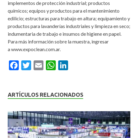
implementos de protección industrial; productos
químicos; equipos y productos para el mantenimiento
edilicio; estructuras para trabajo en altura; equipamiento y
productos para lavanderías industriales y limpieza en seco;
indumentaria de trabajo e insumos de higiene en papel.
Para más información sobre la muestra, ingresar
a www.expoclean.com.ar.
F
T
E
W
Li
ac
w
m
h
n
e
itt
ai
at
ke
b
er
l
s
dI
ARTÍCULOS RELACIONADOS
o
A
n
o
p
k
p