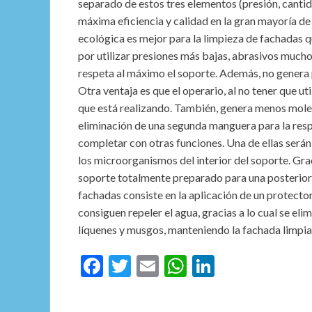
separado de estos tres elementos (presión, cantid
máxima eficiencia y calidad en la gran mayoría de 
ecológica es mejor para la limpieza de fachadas q
por utilizar presiones más bajas, abrasivos much
respeta al máximo el soporte. Además, no genera p
Otra ventaja es que el operario, al no tener que uti
que está realizando. También, genera menos molest
eliminación de una segunda manguera para la respi
completar con otras funciones. Una de ellas serán 
los microorganismos del interior del soporte. Grac
soporte totalmente preparado para una posterior 
fachadas consiste en la aplicación de un protect
consiguen repeler el agua, gracias a lo cual se el
líquenes y musgos, manteniendo la fachada limpia
F
T
E
W
Li
ac
w
m
h
n
e
itt
ai
at
ke