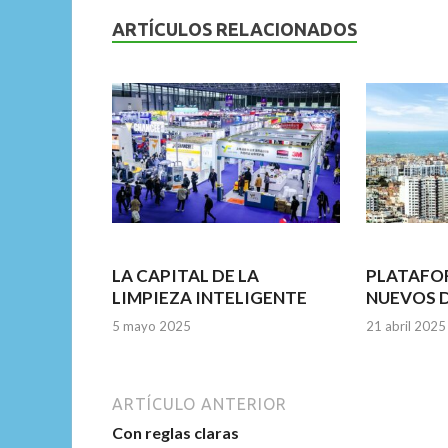
b
er
l
s
dI
ARTÍCULOS RELACIONADOS
o
A
n
o
p
k
p
LA CAPITAL DE LA
PLATAFO
LIMPIEZA INTELIGENTE
NUEVOS 
5 mayo 2025
21 abril 2025
ARTÍCULO ANTERIOR
Con reglas claras