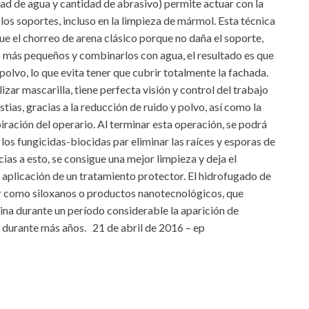
ad de agua y cantidad de abrasivo) permite actuar con la
los soportes, incluso en la limpieza de mármol. Esta técnica
ue el chorreo de arena clásico porque no daña el soporte,
o más pequeños y combinarlos con agua, el resultado es que
olvo, lo que evita tener que cubrir totalmente la fachada.
lizar mascarilla, tiene perfecta visión y control del trabajo
ias, gracias a la reducción de ruido y polvo, así como la
ración del operario. Al terminar esta operación, se podrá
los fungicidas-biocidas par eliminar las raíces y esporas de
ias a esto, se consigue una mejor limpieza y deja el
aplicación de un tratamiento protector. El hidrofugado de
or como siloxanos o productos nanotecnológicos, que
imina durante un período considerable la aparición de
 durante más años. 21 de abril de 2016 – ep