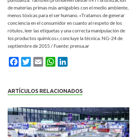
de materias primas más amigables con el medio ambiente,
menos tóxicas para el ser humano. «Tratamos de generar
conciencia en el consumidor en cuanto al respeto de los
rótulos, leer las etiquetas y una correcta manipulación de
los productos químicos», concluye la técnica. NG-24 de
septiembre de 2015 / Fuente: prensa.ar
F
T
E
W
Li
ac
w
m
h
n
e
itt
ai
at
ke
b
er
l
s
dI
ARTÍCULOS RELACIONADOS
o
A
n
o
p
k
p