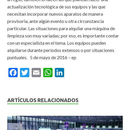
actualización tecnológica de sus equipos y las que
necesitan incorporar nuevos aparatos de manera
provisoria, ante algún evento u otra circunstancia
particular. Las situaciones para alquilar una máquina de
limpieza son muy variadas; por eso, es importante contar
con un especialista en el tema. Los equipos pueden
alquilarse durante períodos extensos o por situaciones
puntuales. 5 de mayo de 2016 – ep
F
T
E
W
Li
ac
w
m
h
n
e
itt
ai
at
ke
b
er
l
s
dI
ARTÍCULOS RELACIONADOS
o
A
n
o
p
k
p