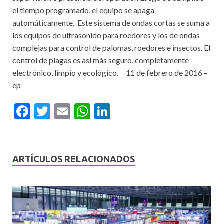
el tiempo programado, el equipo se apaga
automáticamente. Este sistema de ondas cortas se suma a
los equipos de ultrasonido para roedores y los de ondas
complejas para control de palomas, roedores e insectos. El
control de plagas es así más seguro, completamente
electrónico, limpio y ecológico. 11 de febrero de 2016 –
ep​
F
T
E
W
Li
ac
w
m
h
n
e
itt
ai
at
ke
b
er
l
s
dI
ARTÍCULOS RELACIONADOS
o
A
n
o
p
k
p