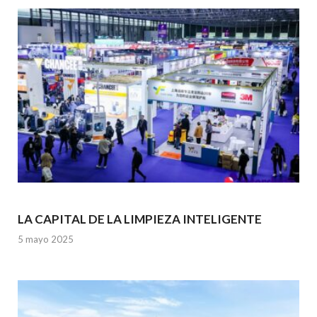
o
p
k
p
LA CAPITAL DE LA LIMPIEZA INTELIGENTE
5 mayo 2025