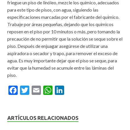
friegue un piso de linóleo, mezcle los químico, adecuados
para este tipo de pisos, con agua, siguiendo las
especificaciones marcadas por el fabricante del químico.
Trabaje por áreas pequeñas, dejando que los químicos
reposen en el piso por 10 minutos o más, pero tomando la
precaución de no permitir que la solución se seque sobre el
piso. Después de enjuagar asegúrese de utilizar una
aspiradora o secador y trapo, para remover el exceso de
agua. Es muy importante dejar que el piso se seque, para
evitar que la humedad se acumule entre las láminas del
piso.
F
T
E
W
Li
ac
w
m
h
n
e
itt
ai
at
ke
b
er
l
s
dI
ARTÍCULOS RELACIONADOS
o
A
n