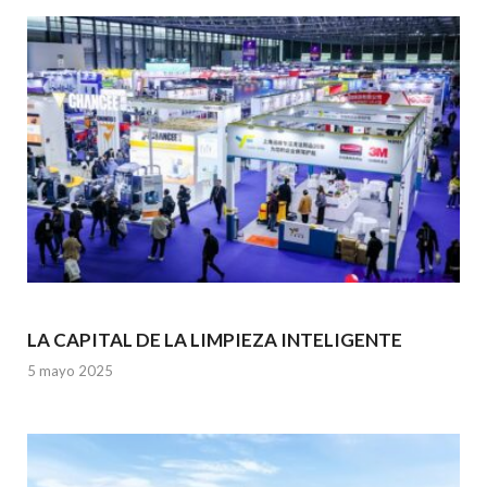
o
p
k
p
LA CAPITAL DE LA LIMPIEZA INTELIGENTE
5 mayo 2025