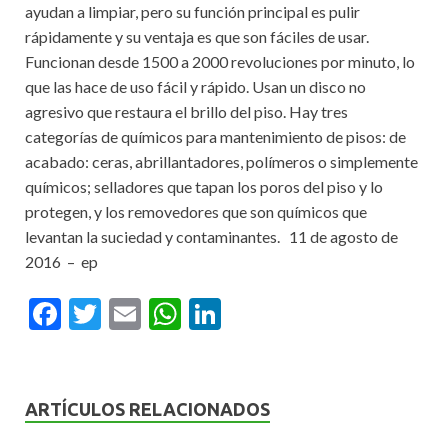
ayudan a limpiar, pero su función principal es pulir
rápidamente y su ventaja es que son fáciles de usar.
Funcionan desde 1500 a 2000 revoluciones por minuto, lo
que las hace de uso fácil y rápido. Usan un disco no
agresivo que restaura el brillo del piso. Hay tres
categorías de químicos para mantenimiento de pisos: de
acabado: ceras, abrillantadores, polímeros o simplemente
químicos; selladores que tapan los poros del piso y lo
protegen, y los removedores que son químicos que
levantan la suciedad y contaminantes. 11 de agosto de
2016 – ep
F
T
E
W
Li
ac
w
m
h
n
e
itt
ai
at
ke
b
er
l
s
dI
ARTÍCULOS RELACIONADOS
o
A
n