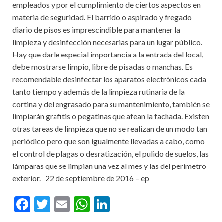
empleados y por el cumplimiento de ciertos aspectos en
materia de seguridad. El barrido o aspirado y fregado
diario de pisos es imprescindible para mantener la
limpieza y desinfección necesarias para un lugar público.
Hay que darle especial importancia a la entrada del local,
debe mostrarse limpio, libre de pisadas o manchas. Es
recomendable desinfectar los aparatos electrónicos cada
tanto tiempo y además de la limpieza rutinaria de la
cortina y del engrasado para su mantenimiento, también se
limpiarán grafitis o pegatinas que afean la fachada. Existen
otras tareas de limpieza que no se realizan de un modo tan
periódico pero que son igualmente llevadas a cabo, como
el control de plagas o desratización, el pulido de suelos, las
lámparas que se limpian una vez al mes y las del perímetro
exterior. 22 de septiembre de 2016 – ep
F
T
E
W
Li
ac
w
m
h
n