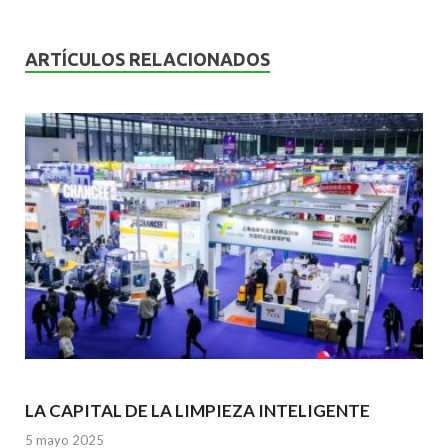
e
itt
ai
at
ke
b
er
l
s
dI
ARTÍCULOS RELACIONADOS
o
A
n
o
p
k
p
LA CAPITAL DE LA LIMPIEZA INTELIGENTE
5 mayo 2025