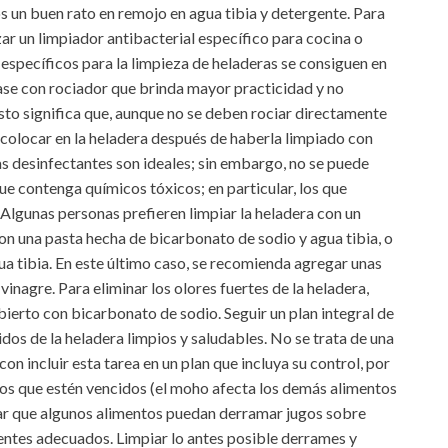
s un buen rato en remojo en agua tibia y detergente. Para
ar un limpiador antibacterial específico para cocina o
específicos para la limpieza de heladeras se consiguen en
vase con rociador que brinda mayor practicidad y no
Esto significa que, aunque no se deben rociar directamente
 colocar en la heladera después de haberla limpiado con
tas desinfectantes son ideales; sin embargo, no se puede
ue contenga químicos tóxicos; en particular, los que
Algunas personas prefieren limpiar la heladera con un
con una pasta hecha de bicarbonato de sodio y agua tibia, o
ua tibia. En este último caso, se recomienda agregar unas
 vinagre. Para eliminar los olores fuertes de la heladera,
abierto con bicarbonato de sodio. Seguir un plan integral de
idos de la heladera limpios y saludables. No se trata de una
n incluir esta tarea en un plan que incluya su control, por
os que estén vencidos (el moho afecta los demás alimentos
tar que algunos alimentos puedan derramar jugos sobre
ientes adecuados. Limpiar lo antes posible derrames y