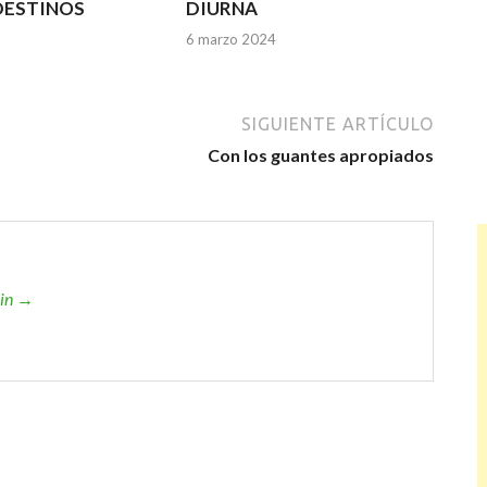
DESTINOS
DIURNA
6 marzo 2024
SIGUIENTE ARTÍCULO
Con los guantes apropiados
min →