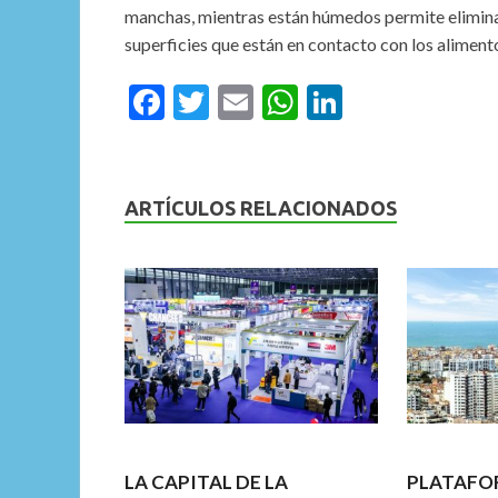
manchas, mientras están húmedos permite eliminar 
superficies que están en contacto con los alime
F
T
E
W
Li
ac
w
m
h
n
e
itt
ai
at
ke
b
er
l
s
dI
ARTÍCULOS RELACIONADOS
o
A
n
o
p
k
p
LA CAPITAL DE LA
PLATAFO