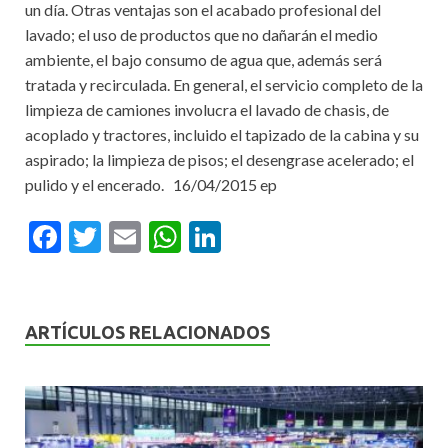
un día. Otras ventajas son el acabado profesional del
lavado; el uso de productos que no dañarán el medio
ambiente, el bajo consumo de agua que, además será
tratada y recirculada. En general, el servicio completo de la
limpieza de camiones involucra el lavado de chasis, de
acoplado y tractores, incluido el tapizado de la cabina y su
aspirado; la limpieza de pisos; el desengrase acelerado; el
pulido y el encerado. 16/04/2015 ep
F
T
E
W
Li
ac
w
m
h
n
e
itt
ai
at
ke
b
er
l
s
dI
ARTÍCULOS RELACIONADOS
o
A
n
o
p
k
p