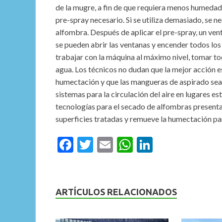
de la mugre, a fin de que requiera menos humedad 
pre-spray necesario. Si se utiliza demasiado, se n
alfombra. Después de aplicar el pre-spray, un vent
se pueden abrir las ventanas y encender todos los 
trabajar con la máquina al máximo nivel, tomar t
agua. Los técnicos no dudan que la mejor acción 
humectación y que las mangueras de aspirado sean 
sistemas para la circulación del aire en lugares es
tecnologías para el secado de alfombras presenta
superficies tratadas y remueve la humectación pa
F
T
E
W
Li
ac
w
m
h
n
e
itt
ai
at
ke
b
er
l
s
dI
ARTÍCULOS RELACIONADOS
o
A
n