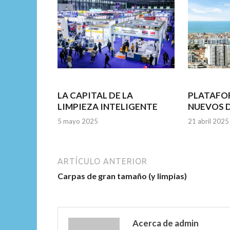
o
p
k
p
LA CAPITAL DE LA
PLATAFO
LIMPIEZA INTELIGENTE
NUEVOS 
5 mayo 2025
21 abril 2025
ARTÍCULO ANTERIOR
Carpas de gran tamaño (y limpias)
Acerca de admin