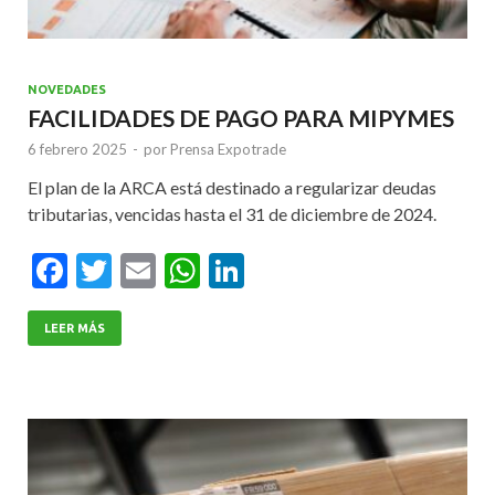
NOVEDADES
FACILIDADES DE PAGO PARA MIPYMES
6 febrero 2025
-
por
Prensa Expotrade
El plan de la ARCA está destinado a regularizar deudas
tributarias, vencidas hasta el 31 de diciembre de 2024.
F
T
E
W
Li
ac
w
m
h
n
e
itt
ai
at
ke
LEER MÁS
b
er
l
s
dI
o
A
n
o
p
k
p