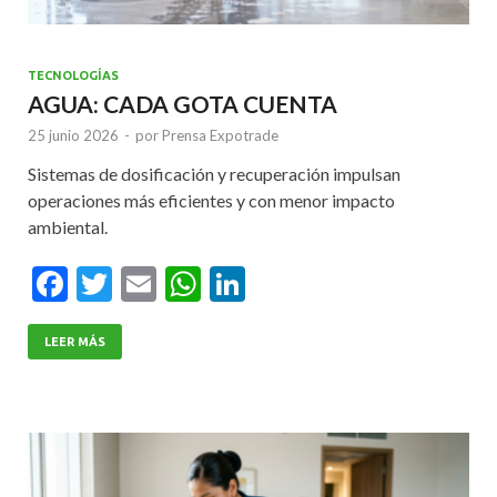
TECNOLOGÍAS
AGUA: CADA GOTA CUENTA
25 junio 2026
-
por
Prensa Expotrade
Sistemas de dosificación y recuperación impulsan
operaciones más eficientes y con menor impacto
ambiental.
F
T
E
W
Li
ac
w
m
h
n
e
itt
ai
at
ke
LEER MÁS
b
er
l
s
dI
o
A
n
o
p
k
p