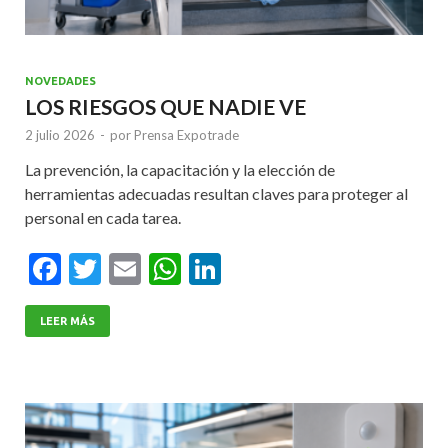
NOVEDADES
LOS RIESGOS QUE NADIE VE
2 julio 2026
-
por
Prensa Expotrade
La prevención, la capacitación y la elección de
herramientas adecuadas resultan claves para proteger al
personal en cada tarea.
F
T
E
W
Li
ac
w
m
h
n
e
itt
ai
at
ke
LEER MÁS
b
er
l
s
dI
o
A
n
o
p