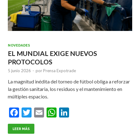
NOVEDADES
EL MUNDIAL EXIGE NUEVOS
PROTOCOLOS
5 junio 2026
-
por
Prensa Expotrade
La magnitud inédita del torneo de fútbol obliga a reforzar
la gestión sanitaria, los residuos y el mantenimiento en
múltiples espacios.
F
T
E
W
Li
ac
w
m
h
n
e
itt
ai
at
ke
LEER MÁS