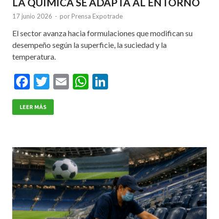
LA QUÍMICA SE ADAPTA AL ENTORNO
17 junio 2026
-
por
Prensa Expotrade
El sector avanza hacia formulaciones que modifican su
desempeño según la superficie, la suciedad y la
temperatura.
F
T
E
W
Li
ac
w
m
h
n
e
itt
ai
at
ke
LEER MÁS
b
er
l
s
dI
o
A
n
o
p
k
p