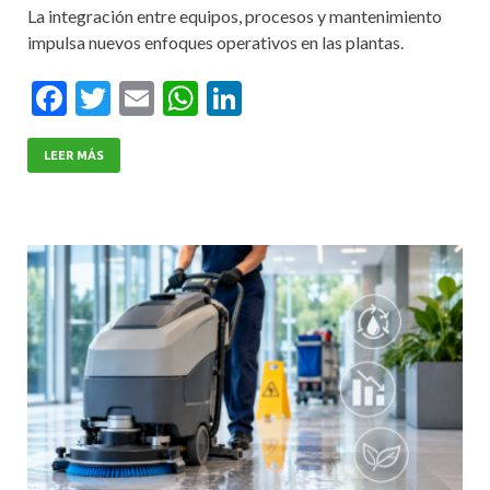
La integración entre equipos, procesos y mantenimiento
impulsa nuevos enfoques operativos en las plantas.
F
T
E
W
Li
ac
w
m
h
n
e
itt
ai
at
ke
LEER MÁS
b
er
l
s
dI
o
A
n
o
p
k
p