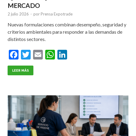
MERCADO
2 julio 2026
-
por
Prensa Expotrade
Nuevas formulaciones combinan desempeño, seguridad y
criterios ambientales para responder a las demandas de
distintos sectores.
F
T
E
W
Li
ac
w
m
h
n
e
itt
ai
at
ke
LEER MÁS
b
er
l
s
dI
o
A
n
o
p
k
p