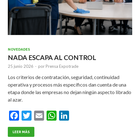
NOVEDADES
NADA ESCAPA AL CONTROL
25 junio 2026
-
por
Prensa Expotrade
Los criterios de contratación, seguridad, continuidad
operativa y procesos más específicos dan cuenta de una
etapa donde las empresas no dejan ningún aspecto librado
al azar.
F
T
E
W
Li
ac
w
m
h
n
e
itt
ai
at
ke
LEER MÁS