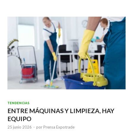
b
er
l
s
dI
o
A
n
o
p
k
p
TENDENCIAS
ENTRE MÁQUINAS Y LIMPIEZA, HAY
EQUIPO
25 junio 2026
-
por
Prensa Expotrade