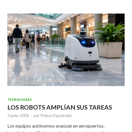
b
er
l
s
dI
o
A
n
o
p
k
p
TECNOLOGÍAS
LOS ROBOTS AMPLÍAN SUS TAREAS
3 junio 2026
-
por
Prensa Expotrade
Los equipos autónomos avanzan en aeropuertos,