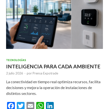
k
p
TECNOLOGÍAS
INTELIGENCIA PARA CADA AMBIENTE
2 julio 2026
-
por
Prensa Expotrade
La conectividad en tiempo real optimiza recursos, facilita
decisiones y mejora la operación de instalaciones de
distintos sectores.
F
T
E
W
Li