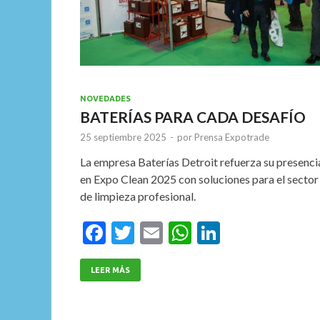
NOVEDADES
BATERÍAS PARA CADA DESAFÍO
25 septiembre 2025
-
por
Prensa Expotrade
La empresa Baterías Detroit refuerza su presenci
en Expo Clean 2025 con soluciones para el sector
de limpieza profesional.
F
T
E
W
Li
ac
w
m
h
n
e
itt
ai
at
ke
LEER MÁS
b
er
l
s
dI