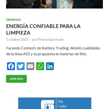
EMPRESAS
ENERGÍA CONFIABLE PARA LA
LIMPIEZA
1 octubre 2025
-
por
Prensa Expotrade
Facundo Contesti, de Battery Trading, detalló cualidades
de la línea AES y su propuesta en baterías de litio.
F
T
E
W
Li
ac
w
m
h
n
e
itt
ai
at
ke
LEER MÁS
b
er
l
s
dI
o
A
n
o
p