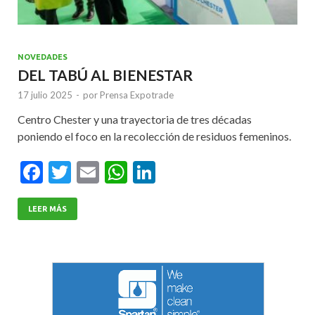
NOVEDADES
DEL TABÚ AL BIENESTAR
17 julio 2025
-
por
Prensa Expotrade
Centro Chester y una trayectoria de tres décadas
poniendo el foco en la recolección de residuos femeninos.
F
T
E
W
Li
ac
w
m
h
n
e
itt
ai
at
ke
LEER MÁS
b
er
l
s
dI
o
A
n
o
p
k
p