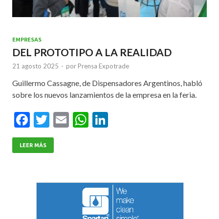
EMPRESAS
DEL PROTOTIPO A LA REALIDAD
21 agosto 2025
-
por
Prensa Expotrade
Guillermo Cassagne, de Dispensadores Argentinos, habló
sobre los nuevos lanzamientos de la empresa en la feria.
F
T
E
W
Li
ac
w
m
h
n
e
itt
ai
at
ke
LEER MÁS
b
er
l
s
dI
o
A
n
o
p
k
p