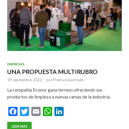
EMPRESAS
UNA PROPUESTA MULTIRUBRO
19 septiembre 2023
-
por
Prensa Expotrade
La compañía Econor gana terreno ofreciendo sus
productos de limpieza a nuevas ramas de la industria.
F
T
E
W
Li
ac
w
m
h
n
LEER MÁS