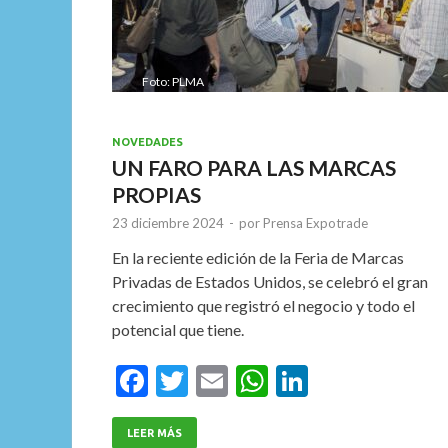
Foto: PLMA
NOVEDADES
UN FARO PARA LAS MARCAS
PROPIAS
23 diciembre 2024
-
por
Prensa Expotrade
En la reciente edición de la Feria de Marcas
Privadas de Estados Unidos, se celebró el gran
crecimiento que registró el negocio y todo el
potencial que tiene.
F
T
E
W
Li
ac
w
m
h
n
e
itt
ai
at
ke
LEER MÁS