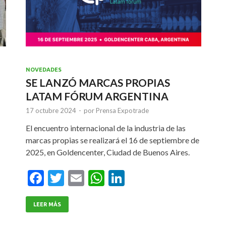
NOVEDADES
SE LANZÓ MARCAS PROPIAS
LATAM FÓRUM ARGENTINA
17 octubre 2024
-
por
Prensa Expotrade
El encuentro internacional de la industria de las
marcas propias se realizará el 16 de septiembre de
2025, en Goldencenter, Ciudad de Buenos Aires.
F
T
E
W
Li
ac
w
m
h
n
e
itt
ai
at
ke
LEER MÁS