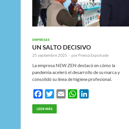
EMPRESAS
UN SALTO DECISIVO
25 septiembre 2025
-
por
Prensa Expotrade
La empresa NEW ZEN destacó en cómo la
pandemia aceleró el desarrollo de su marca y
consolidó su línea de higiene profesional.
F
T
E
W
Li
ac
w
m
h
n
e
itt
ai
at
ke
LEER MÁS
b
er
l
s
dI