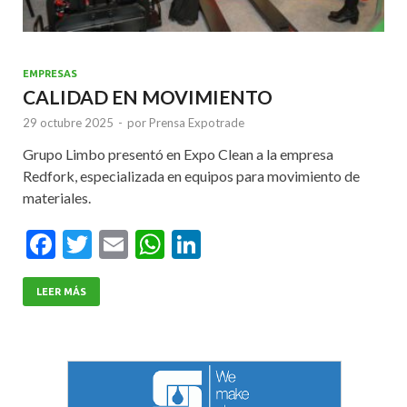
EMPRESAS
CALIDAD EN MOVIMIENTO
29 octubre 2025
-
por
Prensa Expotrade
Grupo Limbo presentó en Expo Clean a la empresa
Redfork, especializada en equipos para movimiento de
materiales.
F
T
E
W
Li
ac
w
m
h
n
e
itt
ai
at
ke
LEER MÁS
b
er
l
s
dI
o
A
n
o
p