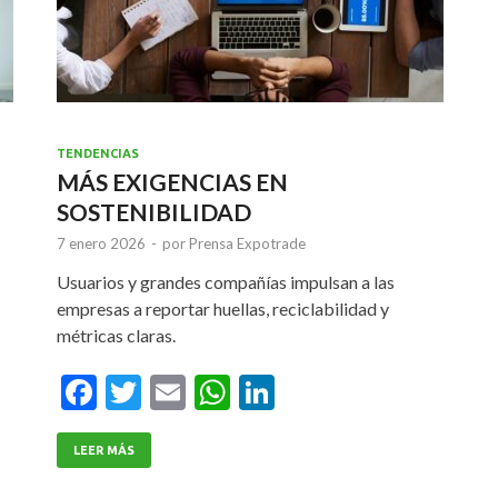
TENDENCIAS
MÁS EXIGENCIAS EN
SOSTENIBILIDAD
7 enero 2026
-
por
Prensa Expotrade
Usuarios y grandes compañías impulsan a las
empresas a reportar huellas, reciclabilidad y
métricas claras.
F
T
E
W
Li
ac
w
m
h
n
e
itt
ai
at
ke
LEER MÁS