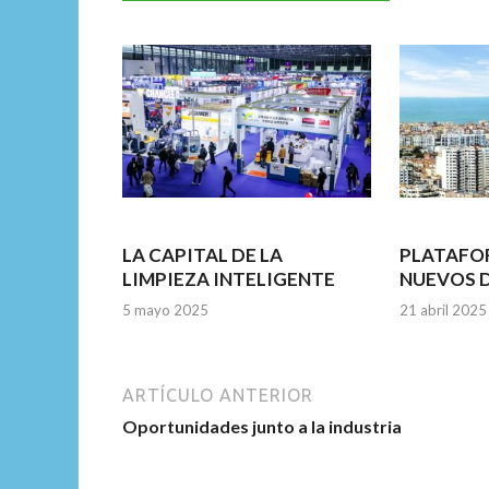
o
A
n
o
p
k
p
LA CAPITAL DE LA
PLATAFO
LIMPIEZA INTELIGENTE
NUEVOS 
5 mayo 2025
21 abril 2025
ARTÍCULO ANTERIOR
Oportunidades junto a la industria