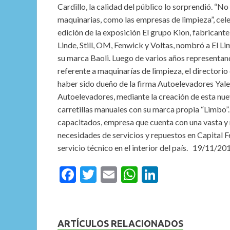
Cardillo, la calidad del público lo sorprendió. “No e
maquinarias, como las empresas de limpieza”, cel
edición de la exposición El grupo Kion, fabricante
Linde, Still, OM, Fenwick y Voltas, nombró a El Li
su marca Baoli. Luego de varios años representand
referente a maquinarías de limpieza, el directori
haber sido dueño de la firma Autoelevadores Yale 
Autoelevadores, mediante la creación de esta nue
carretillas manuales con su marca propia “Limbo
capacitados, empresa que cuenta con una vasta y 
necesidades de servicios y repuestos en Capital 
servicio técnico en el interior del país. 19/11/20
F
T
E
W
Li
ac
w
m
h
n
e
itt
ai
at
ke
b
er
l
s
dI
ARTÍCULOS RELACIONADOS