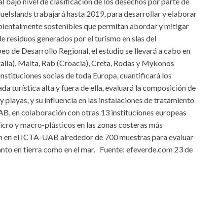
l bajo nivel de clasificación de los desechos por parte de
ueIslands trabajará hasta 2019, para desarrollar y elaborar
ientalmente sostenibles que permitan abordar y mitigar
e residuos generados por el turismo en slas del
 de Desarrollo Regional, el estudio se llevará a cabo en
(Italia), Malta, Rab (Croacia), Creta, Rodas y Mykonos
instituciones socias de toda Europa, cuantificará los
da turística alta y fuera de ella, evaluará la composición de
y playas, y su influencia en las instalaciones de tratamiento
UAB, en colaboración con otras 13 instituciones europeas
micro y macro-plásticos en las zonas costeras más
rán en el ICTA-UAB alrededor de 700 muestras para evaluar
anto en tierra como en el mar. Fuente: efeverde.com 23 de