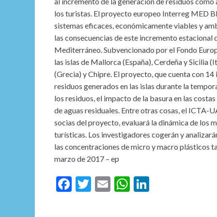
al incremento de la generación de residuos como a
los turistas. El proyecto europeo Interreg MED Bl
sistemas eficaces, económicamente viables y amb
las consecuencias de este incremento estacional d
Mediterráneo. Subvencionado por el Fondo Europeo
las islas de Mallorca (España), Cerdeña y Sicilia 
(Grecia) y Chipre. El proyecto, que cuenta con 14 
residuos generados en las islas durante la tempora
los residuos, el impacto de la basura en las costas 
de aguas residuales. Entre otras cosas, el ICTA-
socias del proyecto, evaluará la dinámica de los 
turísticas. Los investigadores cogerán y analiza
las concentraciones de micro y macro plásticos t
marzo de 2017 – ep
F
T
E
W
Li
ac
w
m
h
n
e
itt
ai
at
ke