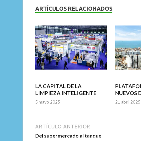
b
er
l
s
dI
ARTÍCULOS RELACIONADOS
o
A
n
o
p
k
p
LA CAPITAL DE LA
PLATAFO
LIMPIEZA INTELIGENTE
NUEVOS 
5 mayo 2025
21 abril 2025
ARTÍCULO ANTERIOR
Del supermercado al tanque