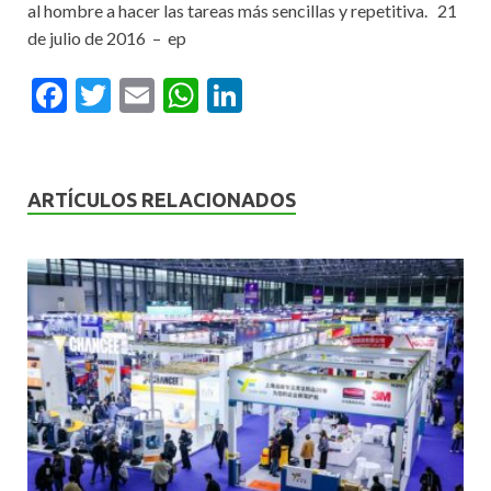
al hombre a hacer las tareas más sencillas y repetitiva. 21
de julio de 2016 – ep
F
T
E
W
Li
ac
w
m
h
n
e
itt
ai
at
ke
b
er
l
s
dI
ARTÍCULOS RELACIONADOS
o
A
n
o
p
k
p