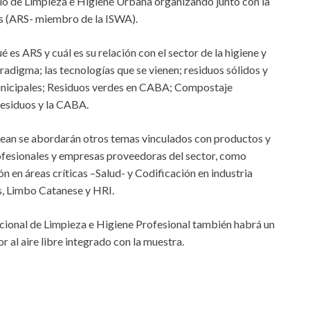
Ciclo de Limpieza e Higiene Urbana organizando junto con la
os (ARS- miembro de la ISWA).
 es ARS y cuál es su relación con el sector de la higiene y
radigma; las tecnologías que se vienen; residuos sólidos y
unicipales; Residuos verdes en CABA; Compostaje
residuos y la CABA.
Clean se abordarán otros temas vinculados con productos y
ofesionales y empresas proveedoras del sector, como
ón en áreas críticas –Salud- y Codificación en industria
s, Limbo Catanese y HRI.
acional de Limpieza e Higiene Profesional también habrá un
al aire libre integrado con la muestra.