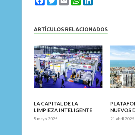
F
T
E
W
Li
ac
w
m
h
n
e
itt
ai
at
ke
b
er
l
s
dI
ARTÍCULOS RELACIONADOS
o
A
n
o
p
k
p
LA CAPITAL DE LA
PLATAFO
LIMPIEZA INTELIGENTE
NUEVOS 
5 mayo 2025
21 abril 2025