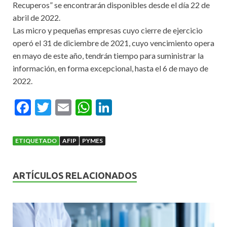
Recuperos” se encontrarán disponibles desde el día 22 de
abril de 2022.
Las micro y pequeñas empresas cuyo cierre de ejercicio
operó el 31 de diciembre de 2021, cuyo vencimiento opera
en mayo de este año, tendrán tiempo para suministrar la
información, en forma excepcional, hasta el 6 de mayo de
2022.
F
T
E
W
Li
ac
w
m
h
n
e
itt
ai
at
ke
ETIQUETADO
AFIP
PYMES
b
er
l
s
dI
o
A
n
ARTÍCULOS RELACIONADOS
o
p
k
p