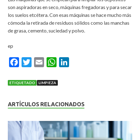
son aspiradoras en seco, máquinas fregadoras y para secar
los suelos etcétera. Con esas máquinas se hace mucho más
cómoda la retirada de residuos sólidos como las manchas
de grasa, cemento, suciedad y polvo.
ep
F
T
E
W
Li
ac
w
m
h
n
e
itt
ai
at
ke
ETIQUETADO
LIMPIEZA
b
er
l
s
dI
o
A
n
ARTÍCULOS RELACIONADOS
o
p
k
p