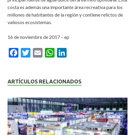
costa es además una importante área recreativa para los
millones de habitantes de la región y contiene relictos de
valiosos ecosistemas.
16 de noviembre de 2017 – ep
F
T
E
W
Li
ac
w
m
h
n
e
itt
ai
at
ke
b
er
l
s
dI
ARTÍCULOS RELACIONADOS
o
A
n
o
p
k
p