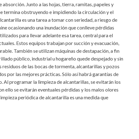
e absorción. Junto a las hojas, tierra, ramitas, papeles y
 termina obstruyendo e impidiendo la circulación y el
alcantarilla es una tarea a tomar con seriedad, a riesgo de
rmine ocasionando una inundación que conlleve pérdidas
ilizados para llevar adelante esa tarea, central para el
ctuales. Estos equipos trabajan por succión y evacuación,
able. También se utilizan máquinas de destapación, a fin
arillado público, industrial u hogareño quede despejado y sin
s residuos de las bocas de tormenta, alcantarillas y pozos
os por las mejores prácticas. Sólo así habrá garantías de
. Al programar la limpieza de alcantarillas, se evitarán los
n ello se evitarán eventuales pérdidas y los malos olores
limpieza periódica de alcantarilla es una medida que