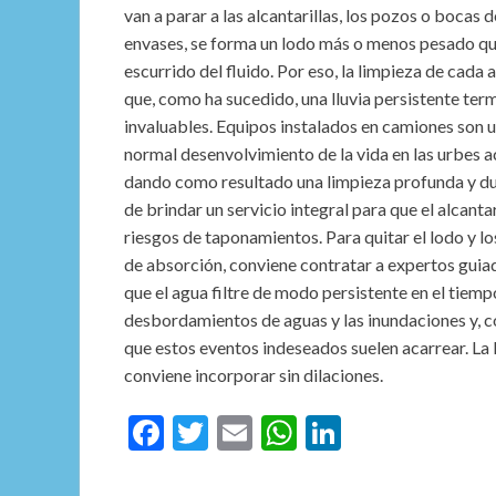
van a parar a las alcantarillas, los pozos o bocas d
envases, se forma un lodo más o menos pesado que
escurrido del fluido. Por eso, la limpieza de cada 
que, como ha sucedido, una lluvia persistente te
invaluables. Equipos instalados en camiones son ut
normal desenvolvimiento de la vida en las urbes a
dando como resultado una limpieza profunda y dur
de brindar un servicio integral para que el alcant
riesgos de taponamientos. Para quitar el lodo y lo
de absorción, conviene contratar a expertos guiad
que el agua filtre de modo persistente en el tiempo
desbordamientos de aguas y las inundaciones y, co
que estos eventos indeseados suelen acarrear. La 
conviene incorporar sin dilaciones.
F
T
E
W
Li
ac
w
m
h
n