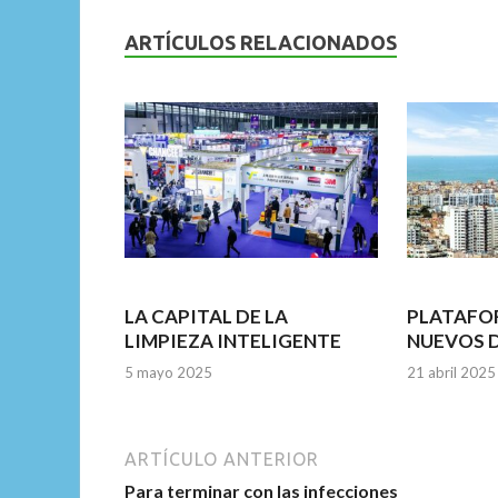
e
itt
ai
at
ke
b
er
l
s
dI
ARTÍCULOS RELACIONADOS
o
A
n
o
p
k
p
LA CAPITAL DE LA
PLATAFO
LIMPIEZA INTELIGENTE
NUEVOS 
5 mayo 2025
21 abril 2025
ARTÍCULO ANTERIOR
Para terminar con las infecciones