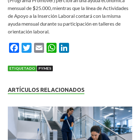
(Programa Promover) percibirán una ayuda económica
mensual de $25.000, mientras que la línea de Actividades
de Apoyo a la Inserción Laboral contará con la misma
ayuda mensual durante su participación en talleres de
orientación laboral.
F
T
E
W
Li
ac
w
m
h
n
e
itt
ai
at
ke
ETIQUETADO
PYMES
b
er
l
s
dI
o
A
n
ARTÍCULOS RELACIONADOS
o
p
k
p