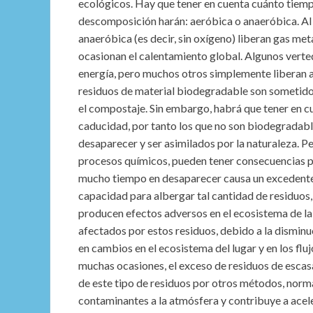
ecológicos. Hay que tener en cuenta cuánto tie
descomposición harán: aeróbica o anaeróbica. Al 
anaeróbica (es decir, sin oxígeno) liberan gas me
ocasionan el calentamiento global. Algunos verted
energía, pero muchos otros simplemente liberan a
residuos de material biodegradable son sometido
el compostaje. Sin embargo, habrá que tener en cu
caducidad, por tanto los que no son biodegradabl
desaparecer y ser asimilados por la naturaleza. P
procesos químicos, pueden tener consecuencias p
mucho tiempo en desaparecer causa un excedente d
capacidad para albergar tal cantidad de residuos
producen efectos adversos en el ecosistema de la
afectados por estos residuos, debido a la disminuc
en cambios en el ecosistema del lugar y en los fl
muchas ocasiones, el exceso de residuos de escas
de este tipo de residuos por otros métodos, norma
contaminantes a la atmósfera y contribuye a acel