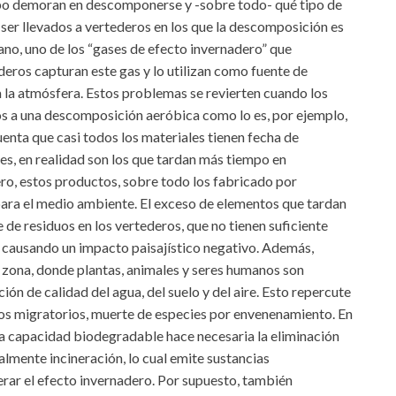
mpo demoran en descomponerse y -sobre todo- qué tipo de
ser llevados a vertederos en los que la descomposición es
tano, uno de los “gases de efecto invernadero” que
eros capturan este gas y lo utilizan como fuente de
 la atmósfera. Estos problemas se revierten cuando los
s a una descomposición aeróbica como lo es, por ejemplo,
enta que casi todos los materiales tienen fecha de
es, en realidad son los que tardan más tiempo en
ero, estos productos, sobre todo los fabricado por
ara el medio ambiente. El exceso de elementos que tardan
e residuos en los vertederos, que no tienen suficiente
, causando un impacto paisajístico negativo. Además,
 zona, donde plantas, animales y seres humanos son
ión de calidad del agua, del suelo y del aire. Esto repercute
ujos migratorios, muerte de especies por envenenamiento. En
a capacidad biodegradable hace necesaria la eliminación
lmente incineración, lo cual emite sustancias
erar el efecto invernadero. Por supuesto, también