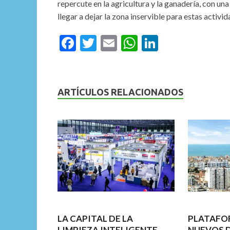
repercute en la agricultura y la ganadería, con un
llegar a dejar la zona inservible para estas acti
F
T
E
W
Li
ac
w
m
h
n
e
itt
ai
at
ke
b
er
l
s
dI
ARTÍCULOS RELACIONADOS
o
A
n
o
p
k
p
LA CAPITAL DE LA
PLATAFO
LIMPIEZA INTELIGENTE
NUEVOS 