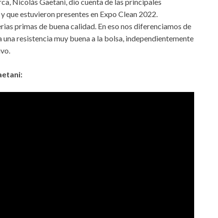
rca, Nicolás Gaetani, dio cuenta de las principales
 y que estuvieron presentes en Expo Clean 2022.
terias primas de buena calidad. En eso nos diferenciamos de
a una resistencia muy buena a la bolsa, independientemente
ivo.
aetani: