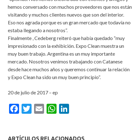
hemos conversado con muchos proveedores que nos están
visitando y muchos clientes nuevos que son del interior.
Eso nos agrada porque es un gran mercado que todavía no
estaba llegando a nosotros”.
Finalmente , Cedeberg reiteró que había quedado “muy
impresionado con la exhibición. Expo Clean muestra un
muy buen trabajo. Argentina es un muy importante
mercado. Nosotros venimos trabajando con Catanese
desde hace muchos años y queremos continuar la relación
y Expo Clean ha sido un muy buen principio”.
20 de julio de 2017 – ep
F
T
E
W
Li
ac
w
m
h
n
e
itt
ai
at
ke
b
er
l
s
dI
ARTÍCULOS RELACIONADOS