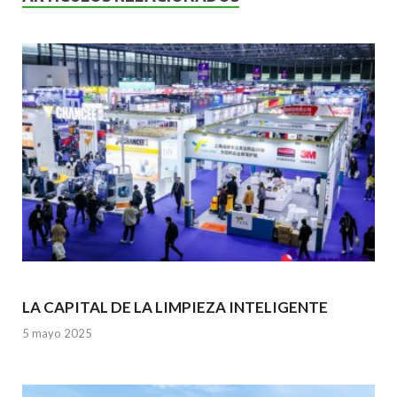
o
A
n
o
p
k
p
LA CAPITAL DE LA LIMPIEZA INTELIGENTE
5 mayo 2025